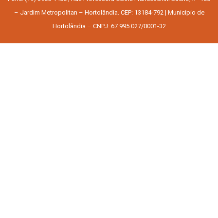
– Jardim Metropolitan – Hortolândia. CEP: 13184-792 | Município de
Hortolândia – CNPJ: 67.995.027/0001-32