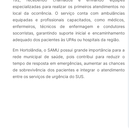
especializadas para realizar os primeiros atendimentos no
Esporte e Lazer
Notícias Anteriores a 2024
local da ocorrência. O serviço conta com ambulâncias
equipadas e profissionais capacitados, como médicos,
Finanças
enfermeiros, técnicos de enfermagem e condutores
Governo
socorristas, garantindo suporte inicial e encaminhamento
adequado dos pacientes às UPAs ou hospitais da região.
Habitação
Em Hortolândia, o SAMU possui grande importância para a
Inclusão e Desenvolvimento Social
rede municipal de saúde, pois contribui para reduzir o
tempo de resposta em emergências, aumentar as chances
Meio Ambiente, Desenvolvimento Sustentável e Assuntos
de sobrevivência dos pacientes e integrar o atendimento
Climáticos
entre os serviços de urgência do SUS.
Mobilidade Urbana
Obras
Planejamento Urbano e Gestão Estratégica
Saúde
Segurança Pública