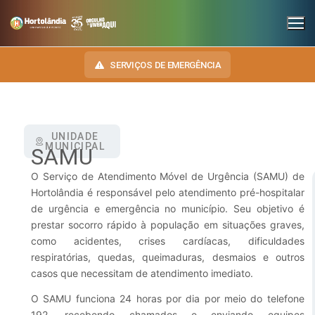
SERVIÇOS DE EMERGÊNCIA
UNIDADE
INSTITUCIONAL
MUNICIPAL
SAMU
SECRETARIAS
TRANSPARÊNCIA
O Serviço de Atendimento Móvel de Urgência (SAMU) de
Hortolândia é responsável pelo atendimento pré-hospitalar
Administração e Gestão de Pessoal
NOSSA CIDADE
E-SIC
de urgência e emergência no município. Seu objetivo é
prestar socorro rápido à população em situações graves,
Assuntos Jurídicos
HINO, BRASÃO E BANDEIRA
OUVIDORIA
como acidentes, crises cardíacas, dificuldades
Cultura
Autoridades do Município
respiratórias, quedas, queimaduras, desmaios e outros
DIÁRIO OFICIAL
casos que necessitam de atendimento imediato.
Desenvolvimento Econômico, Trabalho, Turismo e Inovação
Downloads
LEIS MUNICIPAIS
O SAMU funciona 24 horas por dia por meio do telefone
Educação, Ciência e Tecnologia
Telefones Úteis
192, recebendo chamados e enviando equipes