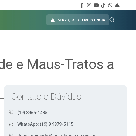
SERVIÇOS DE EMERGÊNCIA
de e Maus-Tratos a
Contato e Dúvidas
(19) 3965-1485
WhatsApp: (19) 9 9979-5115
dpbea.smmads@hortolandia.sp.gov.br