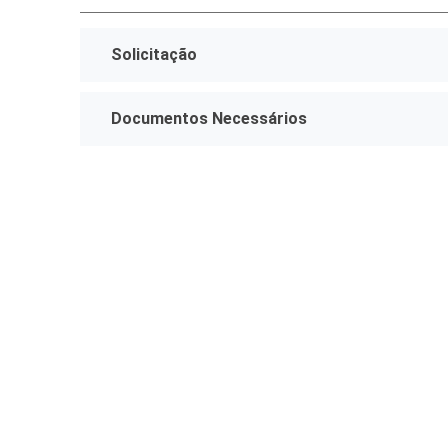
Finanças
Solicitação
Governo
Habitação
Documentos Necessários
Inclusão e
Meio Ambie
Mobilidade
Obras
Planejamen
Saúde
Segurança
Serviços 