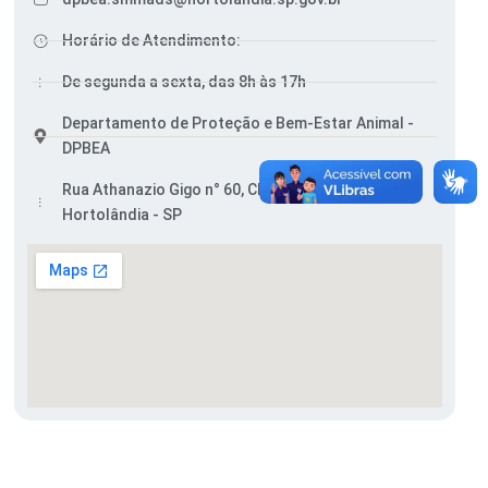
Horário de Atendimento:
De segunda a sexta, das 8h às 17h
Departamento de Proteção e Bem-Estar Animal -
DPBEA
Rua Athanazio Gigo n° 60, Chácaras Recreio 2000,
Hortolândia - SP