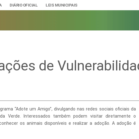
A
DIÁRIO OFICIAL
LEIS MUNICIPAIS
ações de Vulnerabilida
A
IAS
ção e Gestão de Pessoal
DADE
urídicos
SÃO E BANDEIRA
s do Município
grama “Adote um Amigo”, divulgando nas redes sociais oficiais da
mento Econômico, Trabalho, Turismo e Inovação
s
genda Verde. Interessados também podem visitar diretamente o
nhecer os animais disponíveis e realizar a adoção. A adoção é
Ciência e Tecnologia
Úteis
Lazer
nteriores a 2024