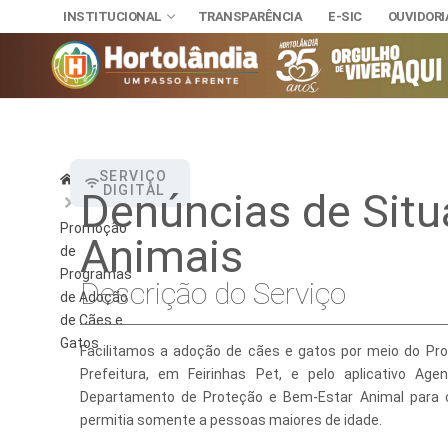
INSTITUCIONAL
TRANSPARÊNCIA
E-SIC
OUVIDORI
INSTITUCIONAL
SERVIÇO
Home
DIGITAL
Denúncias de Situ
TRANSPARÊNCI
SECRETAR
E-SIC
Promoção
Animais
Administra
NOSSA CI
OUVIDORIA
de
DIÁRIO OFICIAL
Programas
Assuntos J
HINO, BRA
Descrição do Serviço
LEIS MUNICIPAIS
de Adoção
de Cães e
Cultura
Autoridade
Gatos
Facilitamos a adoção de cães e gatos por meio do Pro
Desenvolvi
Download
Prefeitura, em Feirinhas Pet, e pelo aplicativo A
Departamento de Proteção e Bem-Estar Animal para co
Educação, 
Telefones 
permitia somente a pessoas maiores de idade.
Esporte e 
Notícias A