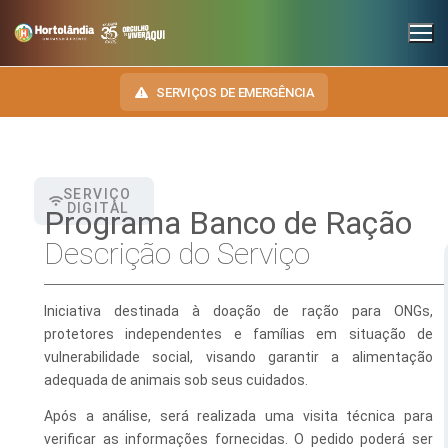
SERVIÇOS DE EMERGÊNCIA
SERVIÇO
INSTITUCIONAL
DIGITAL
Programa Banco de Ração
SECRETARIAS
Descrição do Serviço
TRANSPARÊNCIA
Administração e Gestão de Pessoal
NOSSA CIDADE
E-SIC
Iniciativa destinada à doação de ração para ONGs,
Assuntos Jurídicos
HINO, BRASÃO E BANDEIRA
protetores independentes e famílias em situação de
OUVIDORIA
vulnerabilidade social, visando garantir a alimentação
Cultura
Autoridades do Município
DIÁRIO OFICIAL
adequada de animais sob seus cuidados.
Desenvolvimento Econômico, Trabalho, Turismo e Inovação
Downloads
Após a análise, será realizada uma visita técnica para
LEIS MUNICIPAIS
Educação, Ciência e Tecnologia
verificar as informações fornecidas. O pedido poderá ser
Telefones Úteis