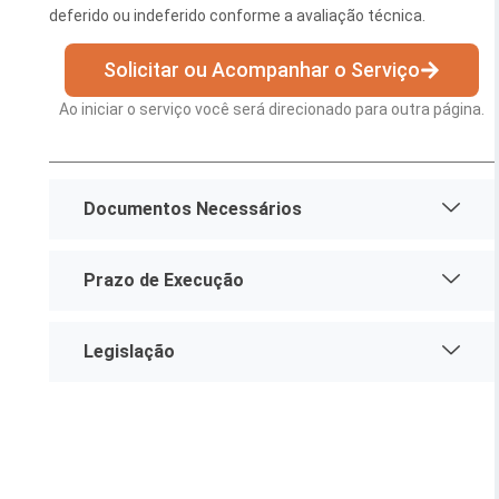
deferido ou indeferido conforme a avaliação técnica.
Esporte e Lazer
Notícias Anteriores a 2024
Solicitar ou Acompanhar o Serviço
Finanças
Ao iniciar o serviço você será direcionado para outra página.
Governo
Habitação
Documentos Necessários
Inclusão e Desenvolvimento Social
Meio Ambiente, Desenvolvimento Sustentável e Assuntos
Prazo de Execução
Climáticos
Mobilidade Urbana
Legislação
Obras
Planejamento Urbano e Gestão Estratégica
Saúde
Segurança Pública