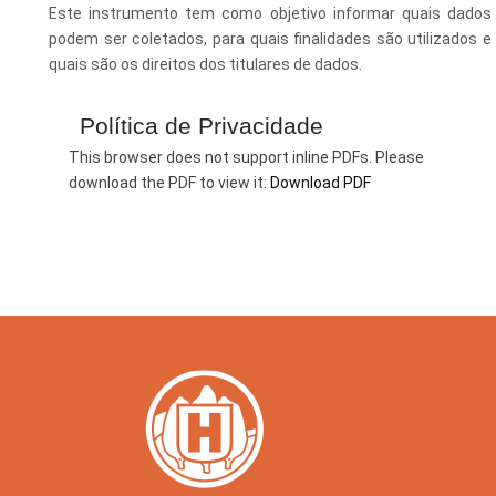
Este instrumento tem como objetivo informar quais dados
Esporte e Lazer
Notícias Anteriores a 2024
podem ser coletados, para quais finalidades são utilizados e
quais são os direitos dos titulares de dados.
Finanças
Governo
Política de Privacidade
This browser does not support inline PDFs. Please
Habitação
download the PDF to view it:
Download PDF
Inclusão e Desenvolvimento Social
Meio Ambiente, Desenvolvimento Sustentável e Assuntos
Climáticos
Mobilidade Urbana
Obras
Planejamento Urbano e Gestão Estratégica
Saúde
Segurança Pública