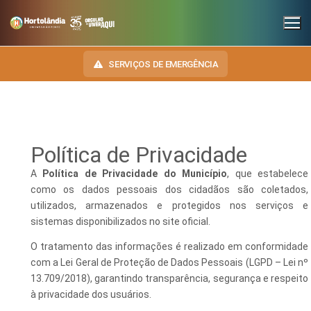
SERVIÇOS DE EMERGÊNCIA
INSTITUCIONAL
Política de Privacidade​
SECRETARIAS
TRANSPARÊNCIA
A
Política de Privacidade do Município
, que estabelece
como os dados pessoais dos cidadãos são coletados,
Administração e Gestão de Pessoal
NOSSA CIDADE
E-SIC
utilizados, armazenados e protegidos nos serviços e
sistemas disponibilizados no site oficial.
Assuntos Jurídicos
HINO, BRASÃO E BANDEIRA
OUVIDORIA
O tratamento das informações é realizado em conformidade
Cultura
Autoridades do Município
com a Lei Geral de Proteção de Dados Pessoais (LGPD – Lei nº
DIÁRIO OFICIAL
Desenvolvimento Econômico, Trabalho, Turismo e Inovação
Downloads
13.709/2018), garantindo transparência, segurança e respeito
LEIS MUNICIPAIS
à privacidade dos usuários.
Educação, Ciência e Tecnologia
Telefones Úteis