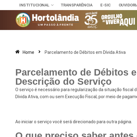
INSTITUCIONAL
TRANSPARÊNCIA
E-SIC
OUVIDORI
Home
Parcelamento de Débitos em Dívida Ativa
INSTITUCIONAL
TRANSPARÊNCI
SECRETAR
E-SIC
Parcelamento de Débitos e
Administra
NOSSA CI
OUVIDORIA
Descrição do Serviço
DIÁRIO OFICIAL
Assuntos J
HINO, BRA
O serviço é necessário para regularização da situação fiscal
LEIS MUNICIPAIS
Dívida Ativa, com ou sem Execução Fiscal, por meio de pagam
Cultura
Autoridade
Desenvolvi
Download
Ao iniciar o serviço você será direcionado para outra página.
Educação, 
Telefones 
O que preciso saber antes d
Esporte e 
Notícias A