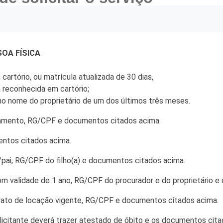
OA FÍSICA
 Desenvolvimento Social
cartório, ou matrícula atualizada de 30 dias,
 reconhecida em cartório;
nte, Desenvolvimento Sustentável e Assuntos Climáticos
no nome do proprietário de um dos últimos três meses.
 Urbana
asamento, RG/CPF e documentos citados acima.
entos citados acima.
to Urbano e Gestão Estratégica
pai, RG/CPF do filho(a) e documentos citados acima.
com validade de 1 ano, RG/CPF do procurador e do proprietário 
 Pública
trato de locação vigente, RG/CPF e documentos citados acima.
Urbanos
olicitante deverá trazer atestado de óbito e os documentos ci