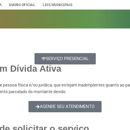
A
DIÁRIO OFICIAL
LEIS MUNICIPAIS
A
SERVIÇO PRESENCIAL
IAS
m Dívida Ativa
ção e Gestão de Pessoal
DADE
urídicos
SÃO E BANDEIRA
 de pessoa física e/ou jurídica, que estejam inadimplentes quanto ao 
ento parcelado do montante devido.
s do Município
mento Econômico, Trabalho, Turismo e Inovação
s
AGENDE SEU ATENDIMENTO
Ciência e Tecnologia
Úteis
e solicitar o serviço
Lazer
nteriores a 2024