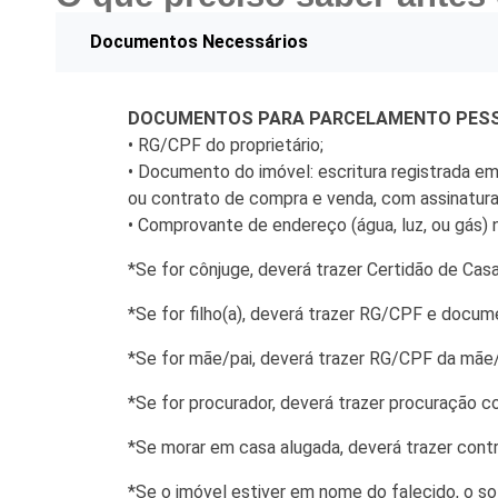
Finanças
Documentos Necessários
Governo
DOCUMENTOS PARA PARCELAMENTO PESS
Habitação
• RG/CPF do proprietário;
Inclusão e
• Documento do imóvel: escritura registrada em 
ou contrato de compra e venda, com assinatura
Meio Ambie
• Comprovante de endereço (água, luz, ou gás) 
Mobilidade
*Se for cônjuge, deverá trazer Certidão de C
Obras
*Se for filho(a), deverá trazer RG/CPF e docum
Planejamen
*Se for mãe/pai, deverá trazer RG/CPF da mãe/
Saúde
*Se for procurador, deverá trazer procuração 
Segurança
*Se morar em casa alugada, deverá trazer con
Serviços 
*Se o imóvel estiver em nome do falecido, o s