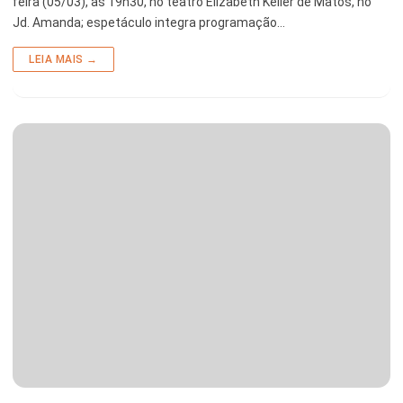
feira (05/03), às 19h30, no teatro Elizabeth Keller de Matos, no
Jd. Amanda; espetáculo integra programação…
LEIA MAIS →