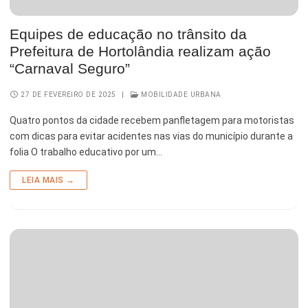
Esporte e Lazer
Notícias Anteriores a 2024
Equipes de educação no trânsito da
Finanças
Prefeitura de Hortolândia realizam ação
“Carnaval Seguro”
Governo
27 DE FEVEREIRO DE 2025
|
MOBILIDADE URBANA
Habitação
Quatro pontos da cidade recebem panfletagem para motoristas
Inclusão e Desenvolvimento Social
com dicas para evitar acidentes nas vias do município durante a
folia O trabalho educativo por um…
Meio Ambiente, Desenvolvimento Sustentável e Assuntos
Climáticos
LEIA MAIS →
Mobilidade Urbana
Obras
Planejamento Urbano e Gestão Estratégica
Saúde
Segurança Pública