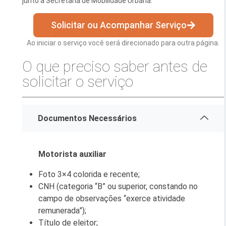
junto à Secretaria de Mobilidade Urbana.
Esporte e Lazer
Notícias Anteriores a 2024
Solicitar ou Acompanhar Serviço
Finanças
Ao iniciar o serviço você será direcionado para outra página.
Governo
O que preciso saber antes de
Habitação
solicitar o serviço
Inclusão e Desenvolvimento Social
Meio Ambiente, Desenvolvimento Sustentável e Assuntos
Documentos Necessários
Climáticos
Mobilidade Urbana
Motorista auxiliar
Obras
Foto 3×4 colorida e recente;
CNH (categoria “B” ou superior, constando no
Planejamento Urbano e Gestão Estratégica
campo de observações “exerce atividade
Saúde
remunerada”);
Título de eleitor;
Segurança Pública