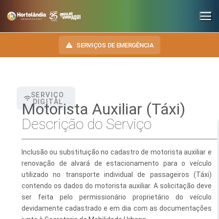
SERVIÇOS DE EMERGÊNCIA
SERVIÇO
INSTITUCIONAL
DIGITAL
Motorista Auxiliar (Táxi)
SECRETARIAS
Descrição do Serviço
TRANSPARÊNCIA
Administração e Gestão de Pessoal
NOSSA CIDADE
E-SIC
Inclusão ou substituição no cadastro de motorista auxiliar e
Assuntos Jurídicos
HINO, BRASÃO E BANDEIRA
renovação de alvará de estacionamento para o veículo
OUVIDORIA
utilizado no transporte individual de passageiros (Táxi)
Cultura
Autoridades do Município
DIÁRIO OFICIAL
contendo os dados do motorista auxiliar. A solicitação deve
Desenvolvimento Econômico, Trabalho, Turismo e Inovação
Downloads
ser feita pelo permissionário proprietário do veículo
LEIS MUNICIPAIS
devidamente cadastrado e em dia com as documentações
Educação, Ciência e Tecnologia
Telefones Úteis