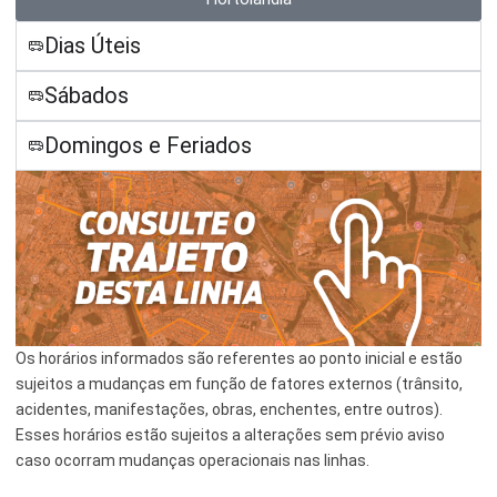
Esporte e Lazer
Notícias Anteriores a 2024
Dias Úteis
Finanças
Sábados
Governo
Domingos e Feriados
Habitação
Inclusão e Desenvolvimento Social
Meio Ambiente, Desenvolvimento Sustentável e Assuntos
Climáticos
Mobilidade Urbana
Os horários informados são referentes ao ponto inicial e estão
Obras
sujeitos a mudanças em função de fatores externos (trânsito,
Planejamento Urbano e Gestão Estratégica
acidentes, manifestações, obras, enchentes, entre outros).
Esses horários estão sujeitos a alterações sem prévio aviso
Saúde
caso ocorram mudanças operacionais nas linhas.
Segurança Pública