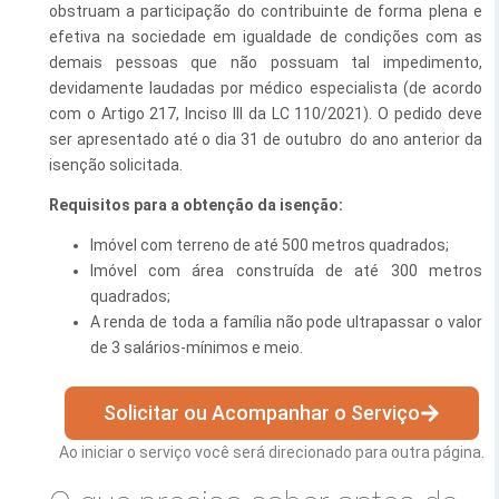
obstruam a participação do contribuinte de forma plena e
Esporte e Lazer
Notícias Anteriores a 2024
efetiva na sociedade em igualdade de condições com as
demais pessoas que não possuam tal impedimento,
Finanças
devidamente laudadas por médico especialista (de acordo
com o Artigo 217, Inciso III da LC 110/2021). O pedido deve
Governo
ser apresentado até o dia 31 de outubro do ano anterior da
isenção solicitada.
Habitação
Requisitos para a obtenção da isenção:
Inclusão e Desenvolvimento Social
Imóvel com terreno de até 500 metros quadrados;
Meio Ambiente, Desenvolvimento Sustentável e Assuntos
Imóvel com área construída de até 300 metros
Climáticos
quadrados;
A renda de toda a família não pode ultrapassar o valor
Mobilidade Urbana
de 3 salários-mínimos e meio.
Obras
Solicitar ou Acompanhar o Serviço
Planejamento Urbano e Gestão Estratégica
Ao iniciar o serviço você será direcionado para outra página.
Saúde
Segurança Pública