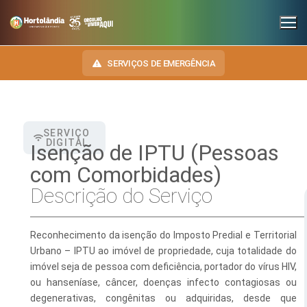
SERVIÇOS DE EMERGÊNCIA
SERVIÇO
INSTITUCIONAL
DIGITAL
Isenção de IPTU (Pessoas
SECRETARIAS
com Comorbidades)
TRANSPARÊNCIA
Descrição do Serviço
Administração e Gestão de Pessoal
NOSSA CIDADE
E-SIC
Assuntos Jurídicos
HINO, BRASÃO E BANDEIRA
OUVIDORIA
Reconhecimento da isenção do Imposto Predial e Territorial
Cultura
Autoridades do Município
Urbano – IPTU ao imóvel de propriedade, cuja totalidade do
DIÁRIO OFICIAL
imóvel seja de pessoa com deficiência, portador do vírus HIV,
Desenvolvimento Econômico, Trabalho, Turismo e Inovação
Downloads
ou hanseníase, câncer, doenças infecto contagiosas ou
LEIS MUNICIPAIS
degenerativas, congênitas ou adquiridas, desde que
Educação, Ciência e Tecnologia
Telefones Úteis