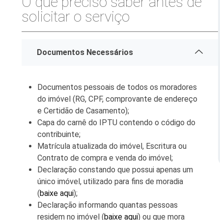
O que preciso saber antes de
solicitar o serviço
Serviços Urbanos
Tecnologia e Inovação
Documentos Necessários
Documentos pessoais de todos os moradores
do imóvel (RG, CPF, comprovante de endereço
e Certidão de Casamento);
Capa do carnê do IPTU contendo o código do
contribuinte;
Matrícula atualizada do imóvel, Escritura ou
Contrato de compra e venda do imóvel;
Declaração constando que possui apenas um
único imóvel, utilizado para fins de moradia
(
baixe aqui
);
Declaração informando quantas pessoas
residem no imóvel (
baixe aqui
) ou que mora