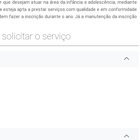
or que desejam atuar na área da infância e adolescência, mediante
de esteja apta a prestar serviços com qualidade e em conformidade
dem fazer a inscrição durante o ano. Já a manutenção da inscrição
solicitar o serviço
 Desenvolvimento Social
nte, Desenvolvimento Sustentável e Assuntos Climáticos
 Urbana
to Urbano e Gestão Estratégica
 Pública
Urbanos