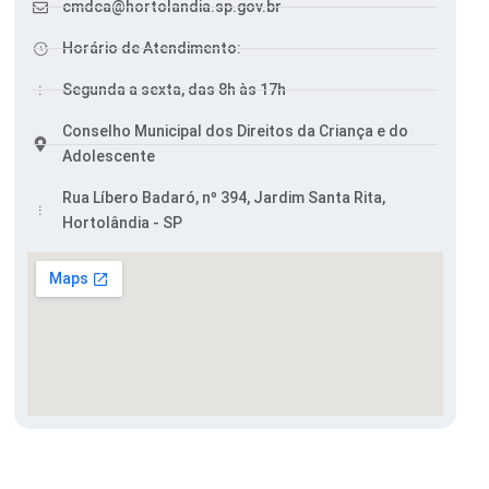
cmdca@hortolandia.sp.gov.br
Horário de Atendimento:
Segunda a sexta, das 8h às 17h
Conselho Municipal dos Direitos da Criança e do
Adolescente
Rua Líbero Badaró, nº 394, Jardim Santa Rita,
Hortolândia - SP