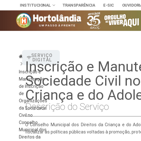
INSTITUCIONAL
TRANSPARÊNCIA
E-SIC
OUVIDORI
INSTITUCIONAL
SERVIÇO
Home
DIGITAL
Inscrição e Manut
TRANSPARÊNCI
SECRETAR
E-SIC
Inscrição e
Sociedade Civil n
Administra
NOSSA CI
OUVIDORIA
Manutenção
DIÁRIO OFICIAL
de Inscrição
Assuntos J
Criança e do Ado
HINO, BRA
LEIS MUNICIPAIS
de
Organizações
Cultura
Autoridade
Descrição do Serviço
da Sociedade
Desenvolvi
Download
Civil no
Conselho
O Conselho Municipal dos Direitos da Criança e do Ado
Educação, 
Telefones 
Municipal dos
fiscalizar as políticas públicas voltadas à promoção, pro
Direitos da
Esporte e 
Notícias A