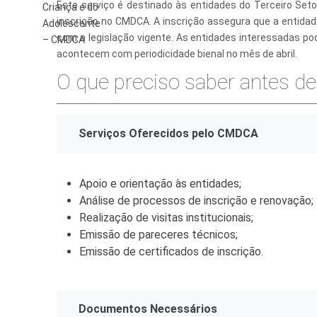
Este serviço é destinado às entidades do Terceiro Set
Criança e do
inscrição no CMDCA. A inscrição assegura que a entida
Finanças
Adolescente
com a legislação vigente. As entidades interessadas po
– CMDCA
Governo
acontecem com periodicidade bienal no mês de abril.
O que preciso saber antes de 
Habitação
Inclusão e
Serviços Oferecidos pelo CMDCA
Meio Ambie
Mobilidade
Apoio e orientação às entidades;
Obras
Análise de processos de inscrição e renovação;
Realização de visitas institucionais;
Planejamen
Emissão de pareceres técnicos;
Saúde
Emissão de certificados de inscrição.
Segurança
Serviços 
Documentos Necessários