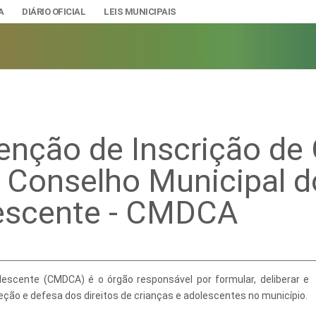
A
DIÁRIO OFICIAL
LEIS MUNICIPAIS
enção de Inscrição de
A
IAS
o Conselho Municipal d
ção e Gestão de Pessoal
DADE
urídicos
lescente - CMDCA
SÃO E BANDEIRA
s do Município
mento Econômico, Trabalho, Turismo e Inovação
s
lescente (CMDCA) é o órgão responsável por formular, deliberar e
Ciência e Tecnologia
Úteis
teção e defesa dos direitos de crianças e adolescentes no município.
Lazer
nteriores a 2024