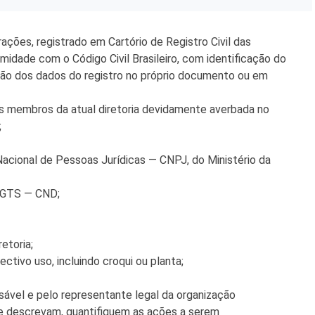
 e Inovação
ações, registrado em Cartório de Registro Civil das
midade com o Código Civil Brasileiro, com identificação do
ição dos dados do registro no próprio documento ou em
os membros da atual diretoria devidamente averbada no
;
acional de Pessoas Jurídicas — CNPJ, do Ministério da
 FGTS — CND;
etoria;
ctivo uso, incluindo croqui ou planta;
sável e pelo representante legal da organização
 se descrevam, quantifiquem as ações a serem