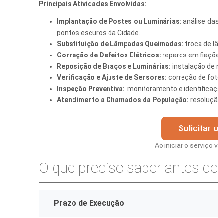
Principais Atividades Envolvidas:
Finanças
Implantação de Postes ou Luminárias:
análise das
pontos escuros da Cidade.
Governo
Substituição de Lâmpadas Queimadas:
troca de l
Habitação
Correção de Defeitos Elétricos:
reparos em fiaçõe
Reposição de Braços e Luminárias:
instalação de 
Inclusão e
Verificação e Ajuste de Sensores:
correção de fot
Inspeção Preventiva:
monitoramento e identificaç
Meio Ambie
Atendimento a Chamados da População:
resoluçã
Mobilidade
Solicitar
Obras
Ao iniciar o serviço
Planejamen
O que preciso saber antes de 
Saúde
Segurança
Prazo de Execução
Serviços 