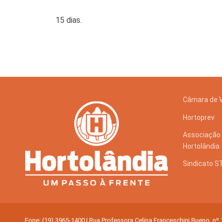
Tecnologia
15 dias.
Câmara de 
Hortoprev
Associação 
Hortolândia
Sindicato 
Fone: (19) 3965-1400 | Rua Professora Celina Franceschini Bueno, nº