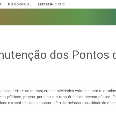
A
DIÁRIO OFICIAL
LEIS MUNICIPAIS
nutenção dos Pontos 
A
IAS
ção e Gestão de Pessoal
DADE
urídicos
SÃO E BANDEIRA
s do Município
blica refere-se ao conjunto de atividades voltadas para a instalaç
mento Econômico, Trabalho, Turismo e Inovação
s
ias públicas, praças, parques e outras áreas de acesso público. E
lidade e o conforto das pessoas, além de melhorar a qualidade de vida 
Ciência e Tecnologia
Úteis
Lazer
nteriores a 2024