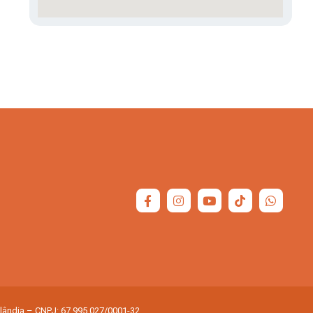
olândia – CNPJ: 67.995.027/0001-32