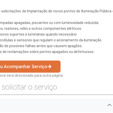
 solicitações de Implantação de novos pontos de Iluminação Pública
âmpadas apagadas, piscantes ou com luminosidade reduzida.
s, reatores, relés e outros componentes elétricos.
novos suportes e luminárias quando necessário.
 Desenvolvimento Social
océlulas e sensores que regulam o acionamento da iluminação.
ão de possíveis falhas antes que causem apagões.
nte, Desenvolvimento Sustentável e Assuntos Climáticos
o de reclamações sobre pontos apagados ou defeituosos.
 Urbana
 ou Acompanhar Serviço
 você será direcionado para outra página.
to Urbano e Gestão Estratégica
solicitar o serviço
 Pública
Urbanos