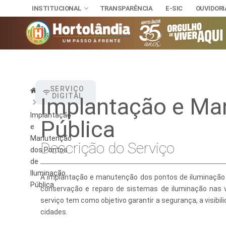
INSTITUCIONAL
TRANSPARÊNCIA
E-SIC
OUVIDORI
INSTITUCIONAL
SERVIÇO
Home
DIGITAL
Implantação e Ma
TRANSPARÊNCI
SECRETAR
E-SIC
Implantação
Pública
Administra
NOSSA CI
OUVIDORIA
e
DIÁRIO OFICIAL
Manutenção
Assuntos J
HINO, BRA
Descrição do Serviço
LEIS MUNICIPAIS
dos Pontos
de
Cultura
Autoridade
Iluminação
A implantação e manutenção dos pontos de iluminação pú
Desenvolvi
Download
Pública
conservação e reparo de sistemas de iluminação nas v
serviço tem como objetivo garantir a segurança, a visibi
Educação, 
Telefones 
cidades.
Esporte e 
Notícias A