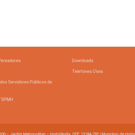
 e Inovação
Vereadores
Downloads
Telefones Úteis
dos Servidores Públicos de
STSPMH
 100 – Jardim Metropolitan – Hortolândia. CEP: 13184-792 | Município de Hort