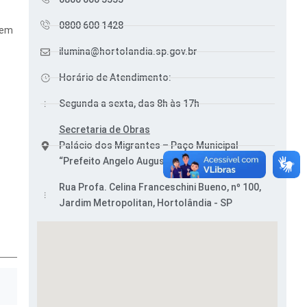
0800 600 1428
 em
ilumina@hortolandia.sp.gov.br
Horário de Atendimento:
Segunda a sexta, das 8h às 17h
Secretaria de Obras
Palácio dos Migrantes – Paço Municipal
“Prefeito Angelo Augusto Perugini”
Rua Profa. Celina Franceschini Bueno, nº 100,
Jardim Metropolitan, Hortolândia - SP