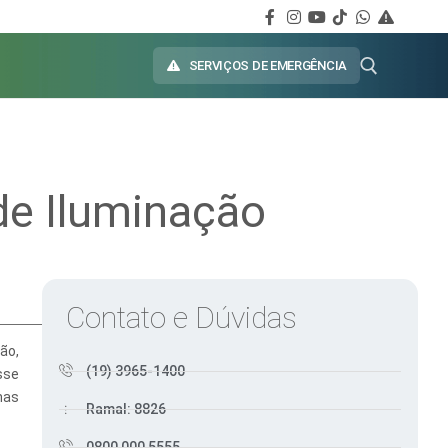
SERVIÇOS DE EMERGÊNCIA
de Iluminação
Contato e Dúvidas
ão,
(19) 3965-1400
sse
nas
Ramal: 8826
0800 000 5555