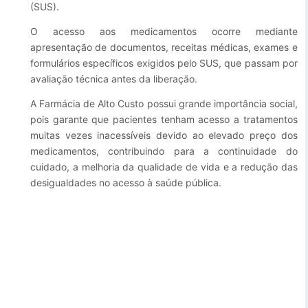
(SUS).
Esporte e Lazer
Notícias Anteriores a 2024
O acesso aos medicamentos ocorre mediante
apresentação de documentos, receitas médicas, exames e
Finanças
formulários específicos exigidos pelo SUS, que passam por
Governo
avaliação técnica antes da liberação.
Habitação
A Farmácia de Alto Custo possui grande importância social,
pois garante que pacientes tenham acesso a tratamentos
Inclusão e Desenvolvimento Social
muitas vezes inacessíveis devido ao elevado preço dos
medicamentos, contribuindo para a continuidade do
Meio Ambiente, Desenvolvimento Sustentável e Assuntos
cuidado, a melhoria da qualidade de vida e a redução das
Climáticos
desigualdades no acesso à saúde pública.
Mobilidade Urbana
Obras
Planejamento Urbano e Gestão Estratégica
Saúde
Segurança Pública