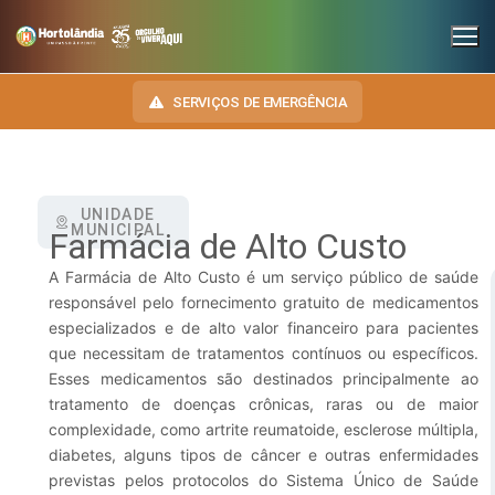
SERVIÇOS DE EMERGÊNCIA
UNIDADE
INSTITUCIONAL
MUNICIPAL
Farmácia de Alto Custo
SECRETARIAS
TRANSPARÊNCIA
A Farmácia de Alto Custo é um serviço público de saúde
responsável pelo fornecimento gratuito de medicamentos
Administração e Gestão de Pessoal
NOSSA CIDADE
E-SIC
especializados e de alto valor financeiro para pacientes
que necessitam de tratamentos contínuos ou específicos.
Assuntos Jurídicos
HINO, BRASÃO E BANDEIRA
OUVIDORIA
Esses medicamentos são destinados principalmente ao
Cultura
Autoridades do Município
tratamento de doenças crônicas, raras ou de maior
DIÁRIO OFICIAL
complexidade, como artrite reumatoide, esclerose múltipla,
Desenvolvimento Econômico, Trabalho, Turismo e Inovação
Downloads
diabetes, alguns tipos de câncer e outras enfermidades
LEIS MUNICIPAIS
previstas pelos protocolos do Sistema Único de Saúde
Educação, Ciência e Tecnologia
Telefones Úteis