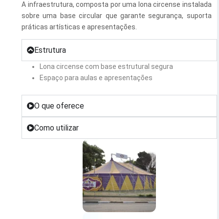
A infraestrutura, composta por uma lona circense instalada
Esporte e Lazer
Notícias Anteriores a 2024
sobre uma base circular que garante segurança, suporta
práticas artísticas e apresentações.
Finanças
Estrutura
Governo
Lona circense com base estrutural segura
Habitação
Espaço para aulas e apresentações
Inclusão e Desenvolvimento Social
O que oferece
Meio Ambiente, Desenvolvimento Sustentável e Assuntos
Climáticos
Como utilizar
Mobilidade Urbana
Obras
Planejamento Urbano e Gestão Estratégica
Saúde
Segurança Pública