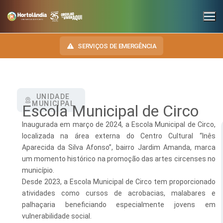
SERVIÇOS DE EMERGÊNCIA
UNIDADE
INSTITUCIONAL
MUNICIPAL
Escola Municipal de Circo
SECRETARIAS
TRANSPARÊNCIA
Inaugurada em março de 2024, a Escola Municipal de Circo,
localizada na área externa do Centro Cultural “Inês
Administração e Gestão de Pessoal
NOSSA CIDADE
E-SIC
Aparecida da Silva Afonso”, bairro Jardim Amanda, marca
um momento histórico na promoção das artes circenses no
Assuntos Jurídicos
HINO, BRASÃO E BANDEIRA
OUVIDORIA
município.
Cultura
Autoridades do Município
Desde 2023, a Escola Municipal de Circo tem proporcionado
DIÁRIO OFICIAL
atividades como cursos de acrobacias, malabares e
Desenvolvimento Econômico, Trabalho, Turismo e Inovação
Downloads
palhaçaria beneficiando especialmente jovens em
LEIS MUNICIPAIS
vulnerabilidade social.
Educação, Ciência e Tecnologia
Telefones Úteis