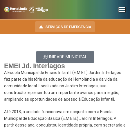
SERVIÇOS DE EMERGÊNCIA
UNIDADE MUNICIPAL
INSTITUCIONAL
EMEI Jd. Interlagos
SECRETARIAS
TRANSPARÊNCIA
A Escola Municipal de Ensino Infantil (E.M.E.I.) Jardim Interlagos
faz parte da história da educação de Hortolândia e da vida da
Administração e Gestão de Pessoal
NOSSA CIDADE
E-SIC
comunidade local. Localizada no Jardim Interlagos, sua
construção representou um importante avanço para a região,
Assuntos Jurídicos
HINO, BRASÃO E BANDEIRA
OUVIDORIA
ampliando as oportunidades de acesso à Educação Infantil.
Cultura
Autoridades do Município
DIÁRIO OFICIAL
Até 2018, a unidade funcionava em conjunto com a Escola
Desenvolvimento Econômico, Trabalho, Turismo e Inovação
Downloads
Municipal de Educação Básica (E.M.E.B.) Jardim Interlagos. A
LEIS MUNICIPAIS
partir desse ano, conquistou identidade própria, com secretaria e
Educação, Ciência e Tecnologia
Telefones Úteis