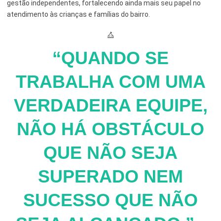
gestão independentes, fortalecendo ainda mais seu papel no
atendimento às crianças e famílias do bairro.
Esporte e Lazer
Notícias Anteriores a 2024
Finanças
“QUANDO SE
Governo
Habitação
TRABALHA COM UMA
Inclusão e Desenvolvimento Social
VERDADEIRA EQUIPE,
Meio Ambiente, Desenvolvimento Sustentável e Assuntos
NÃO HÁ OBSTÁCULO
Climáticos
Mobilidade Urbana
QUE NÃO SEJA
Obras
SUPERADO NEM
Planejamento Urbano e Gestão Estratégica
SUCESSO QUE NÃO
Saúde
Segurança Pública