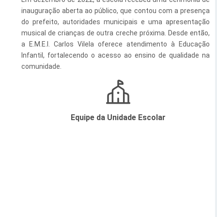
inauguração aberta ao público, que contou com a presença
Esporte e Lazer
Notícias Anteriores a 2024
do prefeito, autoridades municipais e uma apresentação
musical de crianças de outra creche próxima. Desde então,
Finanças
a E.M.E.I. Carlos Vilela oferece atendimento à Educação
Governo
Infantil, fortalecendo o acesso ao ensino de qualidade na
comunidade.
Habitação
Inclusão e Desenvolvimento Social
Meio Ambiente, Desenvolvimento Sustentável e Assuntos
Equipe da Unidade Escolar
Climáticos
Mobilidade Urbana
Obras
Planejamento Urbano e Gestão Estratégica
Saúde
Segurança Pública