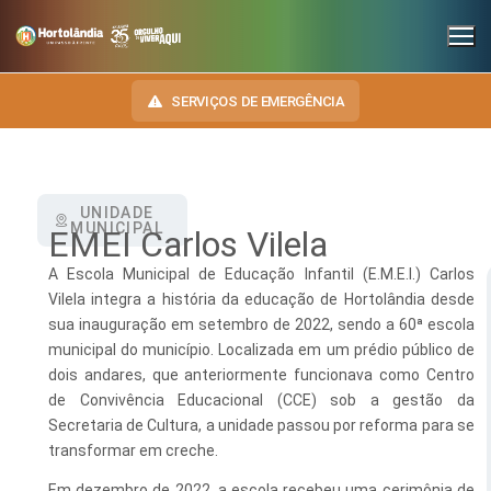
SERVIÇOS DE EMERGÊNCIA
UNIDADE
INSTITUCIONAL
MUNICIPAL
EMEI Carlos Vilela
SECRETARIAS
TRANSPARÊNCIA
A Escola Municipal de Educação Infantil (E.M.E.I.) Carlos
Vilela integra a história da educação de Hortolândia desde
Administração e Gestão de Pessoal
NOSSA CIDADE
E-SIC
sua inauguração em setembro de 2022, sendo a 60ª escola
municipal do município. Localizada em um prédio público de
Assuntos Jurídicos
HINO, BRASÃO E BANDEIRA
OUVIDORIA
dois andares, que anteriormente funcionava como Centro
Cultura
Autoridades do Município
de Convivência Educacional (CCE) sob a gestão da
DIÁRIO OFICIAL
Secretaria de Cultura, a unidade passou por reforma para se
Desenvolvimento Econômico, Trabalho, Turismo e Inovação
Downloads
transformar em creche.
LEIS MUNICIPAIS
Educação, Ciência e Tecnologia
Telefones Úteis
Em dezembro de 2022, a escola recebeu uma cerimônia de