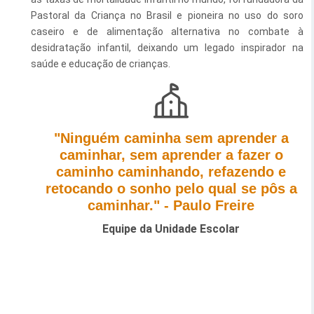
Pastoral da Criança no Brasil e pioneira no uso do soro
Esporte e Lazer
Notícias Anteriores a 2024
caseiro e de alimentação alternativa no combate à
desidratação infantil, deixando um legado inspirador na
Finanças
saúde e educação de crianças.
Governo
Habitação
Inclusão e Desenvolvimento Social
"Ninguém caminha sem aprender a
caminhar, sem aprender a fazer o
Meio Ambiente, Desenvolvimento Sustentável e Assuntos
caminho caminhando, refazendo e
Climáticos
retocando o sonho pelo qual se pôs a
Mobilidade Urbana
caminhar." - Paulo Freire
Equipe da Unidade Escolar
Obras
Planejamento Urbano e Gestão Estratégica
Saúde
Segurança Pública