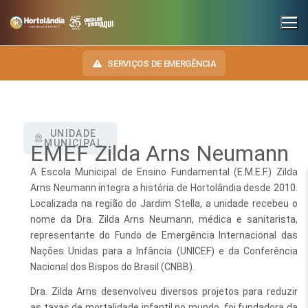
SERVIÇOS DE EMERGÊNCIA
UNIDADE
INSTITUCIONAL
MUNICIPAL
EMEF Zilda Arns Neumann
SECRETARIAS
TRANSPARÊNCIA
A Escola Municipal de Ensino Fundamental (E.M.E.F.) Zilda
Arns Neumann integra a história de Hortolândia desde 2010.
Administração e Gestão de Pessoal
NOSSA CIDADE
E-SIC
Localizada na região do Jardim Stella, a unidade recebeu o
nome da Dra. Zilda Arns Neumann, médica e sanitarista,
Assuntos Jurídicos
HINO, BRASÃO E BANDEIRA
OUVIDORIA
representante do Fundo de Emergência Internacional das
Cultura
Autoridades do Município
Nações Unidas para a Infância (UNICEF) e da Conferência
DIÁRIO OFICIAL
Nacional dos Bispos do Brasil (CNBB).
Desenvolvimento Econômico, Trabalho, Turismo e Inovação
Downloads
LEIS MUNICIPAIS
Dra. Zilda Arns desenvolveu diversos projetos para reduzir
Educação, Ciência e Tecnologia
Telefones Úteis
as taxas de mortalidade infantil no mundo, foi fundadora da