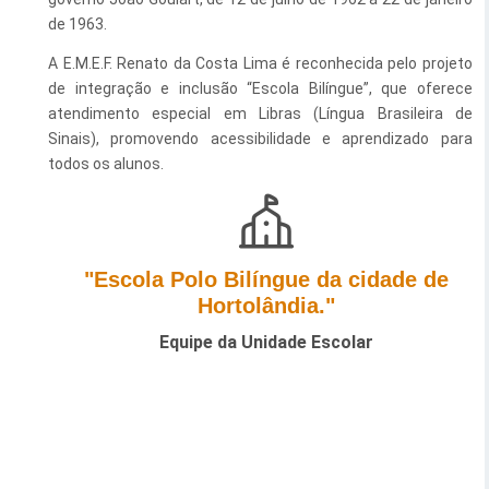
de 1963.
Esporte e Lazer
Notícias Anteriores a 2024
A E.M.E.F. Renato da Costa Lima é reconhecida pelo projeto
Finanças
de integração e inclusão “Escola Bilíngue”, que oferece
atendimento especial em Libras (Língua Brasileira de
Governo
Sinais), promovendo acessibilidade e aprendizado para
Habitação
todos os alunos.
Inclusão e Desenvolvimento Social
Meio Ambiente, Desenvolvimento Sustentável e Assuntos
Climáticos
"Escola Polo Bilíngue da cidade de
Hortolândia."
Mobilidade Urbana
Equipe da Unidade Escolar
Obras
Planejamento Urbano e Gestão Estratégica
Saúde
Segurança Pública