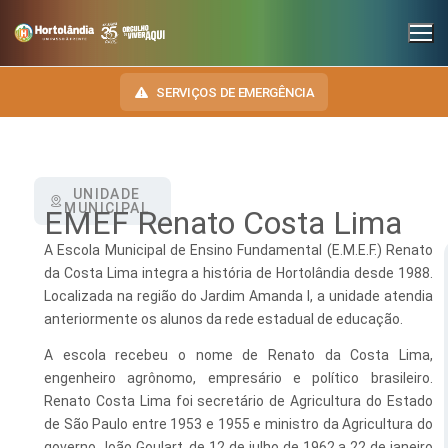
SERVIÇOS DE EMERGÊNCIA
UNIDADE
INSTITUCIONAL
MUNICIPAL
EMEF Renato Costa Lima
SECRETARIAS
TRANSPARÊNCIA
A Escola Municipal de Ensino Fundamental (E.M.E.F.) Renato
da Costa Lima integra a história de Hortolândia desde 1988.
Administração e Gestão de Pessoal
NOSSA CIDADE
E-SIC
Localizada na região do Jardim Amanda I, a unidade atendia
anteriormente os alunos da rede estadual de educação.
Assuntos Jurídicos
HINO, BRASÃO E BANDEIRA
OUVIDORIA
A escola recebeu o nome de Renato da Costa Lima,
Cultura
Autoridades do Município
engenheiro agrônomo, empresário e político brasileiro.
DIÁRIO OFICIAL
Desenvolvimento Econômico, Trabalho, Turismo e Inovação
Downloads
Renato Costa Lima foi secretário de Agricultura do Estado
LEIS MUNICIPAIS
de São Paulo entre 1953 e 1955 e ministro da Agricultura do
Educação, Ciência e Tecnologia
Telefones Úteis
governo João Goulart, de 12 de julho de 1962 a 22 de janeiro