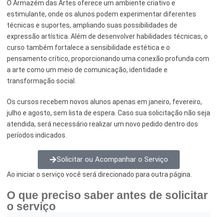
O Armazém das Artes oferece um ambiente criativo e
estimulante, onde os alunos podem experimentar diferentes
Esporte e Lazer
Notícias Anteriores a 2024
técnicas e suportes, ampliando suas possibilidades de
Finanças
expressão artística. Além de desenvolver habilidades técnicas, o
curso também fortalece a sensibilidade estética e o
Governo
pensamento crítico, proporcionando uma conexão profunda com
a arte como um meio de comunicação, identidade e
Habitação
transformação social.
Inclusão e Desenvolvimento Social
Os cursos recebem novos alunos apenas em janeiro, fevereiro,
Meio Ambiente, Desenvolvimento Sustentável e Assuntos
julho e agosto, sem lista de espera. Caso sua solicitação não seja
Climáticos
atendida, será necessário realizar um novo pedido dentro dos
períodos indicados.
Mobilidade Urbana
Solicitar ou Acompanhar o Serviço
Obras
Ao iniciar o serviço você será direcionado para outra página.
Planejamento Urbano e Gestão Estratégica
O que preciso saber antes de solicitar
Saúde
o serviço
Segurança Pública