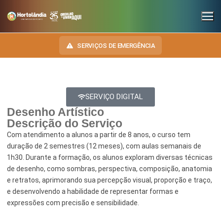
SERVIÇOS DE EMERGÊNCIA
SERVIÇO DIGITAL
INSTITUCIONAL
Desenho Artístico
SECRETARIAS
Descrição do Serviço
TRANSPARÊNCIA
Com atendimento a alunos a partir de 8 anos, o curso tem
Administração e Gestão de Pessoal
NOSSA CIDADE
E-SIC
duração de 2 semestres (12 meses), com aulas semanais de
1h30. Durante a formação, os alunos exploram diversas técnicas
Assuntos Jurídicos
HINO, BRASÃO E BANDEIRA
OUVIDORIA
de desenho, como sombras, perspectiva, composição, anatomia
Cultura
Autoridades do Município
e retratos, aprimorando sua percepção visual, proporção e traço,
DIÁRIO OFICIAL
e desenvolvendo a habilidade de representar formas e
Desenvolvimento Econômico, Trabalho, Turismo e Inovação
Downloads
expressões com precisão e sensibilidade.
LEIS MUNICIPAIS
Educação, Ciência e Tecnologia
Telefones Úteis