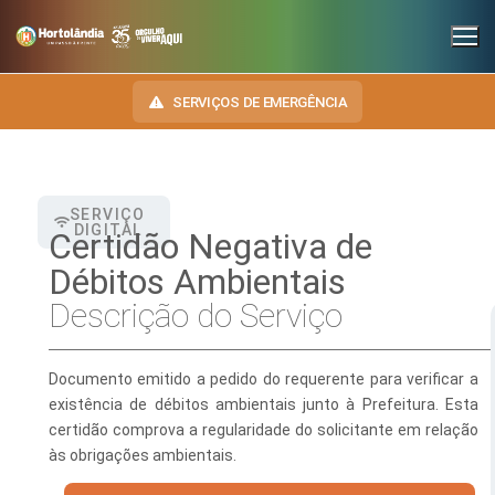
SERVIÇOS DE EMERGÊNCIA
SERVIÇO
INSTITUCIONAL
DIGITAL
Certidão Negativa de
SECRETARIAS
Débitos Ambientais
TRANSPARÊNCIA
Descrição do Serviço
Administração e Gestão de Pessoal
NOSSA CIDADE
E-SIC
Assuntos Jurídicos
HINO, BRASÃO E BANDEIRA
OUVIDORIA
Documento emitido a pedido do requerente para verificar a
Cultura
Autoridades do Município
existência de débitos ambientais junto à Prefeitura. Esta
DIÁRIO OFICIAL
certidão comprova a regularidade do solicitante em relação
Desenvolvimento Econômico, Trabalho, Turismo e Inovação
Downloads
às obrigações ambientais.
LEIS MUNICIPAIS
Educação, Ciência e Tecnologia
Telefones Úteis