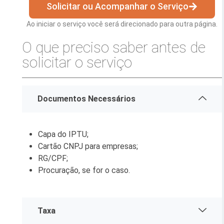
Solicitar ou Acompanhar o Serviço
Esporte e Lazer
Notícias Anteriores a 2024
Ao iniciar o serviço você será direcionado para outra página.
Finanças
O que preciso saber antes de
Governo
solicitar o serviço
Habitação
Inclusão e Desenvolvimento Social
Documentos Necessários
Meio Ambiente, Desenvolvimento Sustentável e Assuntos
Climáticos
Capa do IPTU;
Mobilidade Urbana
Cartão CNPJ para empresas;
RG/CPF;
Obras
Procuração, se for o caso.
Planejamento Urbano e Gestão Estratégica
Saúde
Taxa
Segurança Pública