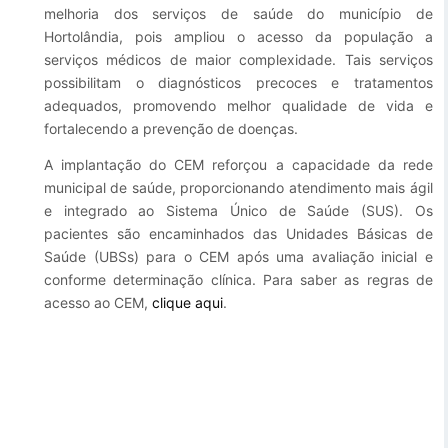
melhoria dos serviços de saúde do município de
Esporte e Lazer
Notícias Anteriores a 2024
Hortolândia, pois ampliou o acesso da população a
serviços médicos de maior complexidade. Tais serviços
Finanças
possibilitam o diagnósticos precoces e tratamentos
adequados, promovendo melhor qualidade de vida e
Governo
fortalecendo a prevenção de doenças.
Habitação
A implantação do CEM reforçou a capacidade da rede
municipal de saúde, proporcionando atendimento mais ágil
Inclusão e Desenvolvimento Social
e integrado ao Sistema Único de Saúde (SUS). Os
Meio Ambiente, Desenvolvimento Sustentável e Assuntos
pacientes são encaminhados das Unidades Básicas de
Climáticos
Saúde (UBSs) para o CEM após uma avaliação inicial e
conforme determinação clínica. Para saber as regras de
Mobilidade Urbana
acesso ao CEM,
clique aqui
.
Obras
Planejamento Urbano e Gestão Estratégica
Saúde
Segurança Pública