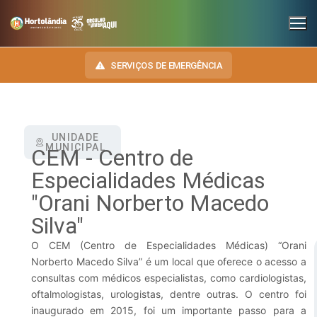
SERVIÇOS DE EMERGÊNCIA
UNIDADE
INSTITUCIONAL
MUNICIPAL
CEM - Centro de
SECRETARIAS
Especialidades Médicas
TRANSPARÊNCIA
"Orani Norberto Macedo
Administração e Gestão de Pessoal
NOSSA CIDADE
E-SIC
Silva"
Assuntos Jurídicos
HINO, BRASÃO E BANDEIRA
OUVIDORIA
O CEM (Centro de Especialidades Médicas) “Orani
Cultura
Autoridades do Município
Norberto Macedo Silva” é um local que oferece o acesso a
DIÁRIO OFICIAL
consultas com médicos especialistas, como cardiologistas,
Desenvolvimento Econômico, Trabalho, Turismo e Inovação
Downloads
oftalmologistas, urologistas, dentre outras. O centro foi
LEIS MUNICIPAIS
inaugurado em 2015, foi um importante passo para a
Educação, Ciência e Tecnologia
Telefones Úteis