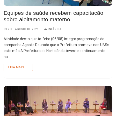
Esporte e Lazer
Notícias Anteriores a 2024
Equipes de saúde recebem capacitação
Finanças
sobre aleitamento materno
Governo
7 DE AGOSTO DE 2026
|
INFÂNCIA
Habitação
Atividade desta quinta-feira (06/08) integra programação da
campanha Agosto Dourado que a Prefeitura promove nas UBSs
Inclusão e Desenvolvimento Social
este mês A Prefeitura de Hortolândia investe continuamente
na…
Meio Ambiente, Desenvolvimento Sustentável e Assuntos
Climáticos
LEIA MAIS →
Mobilidade Urbana
Obras
Planejamento Urbano e Gestão Estratégica
Saúde
Segurança Pública