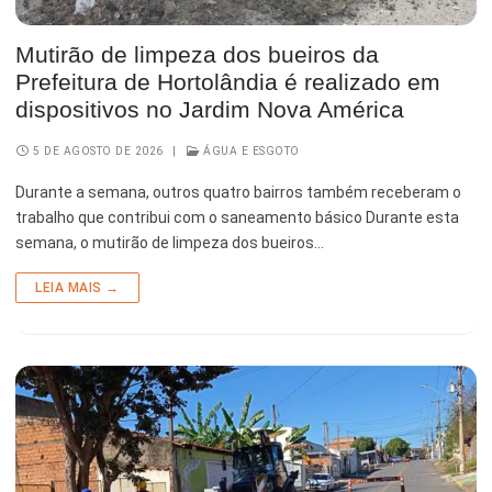
Esporte e Lazer
Notícias Anteriores a 2024
Mutirão de limpeza dos bueiros da
Finanças
Prefeitura de Hortolândia é realizado em
dispositivos no Jardim Nova América
Governo
5 DE AGOSTO DE 2026
|
ÁGUA E ESGOTO
Habitação
Durante a semana, outros quatro bairros também receberam o
Inclusão e Desenvolvimento Social
trabalho que contribui com o saneamento básico Durante esta
semana, o mutirão de limpeza dos bueiros…
Meio Ambiente, Desenvolvimento Sustentável e Assuntos
Climáticos
LEIA MAIS →
Mobilidade Urbana
Obras
Planejamento Urbano e Gestão Estratégica
Saúde
Segurança Pública