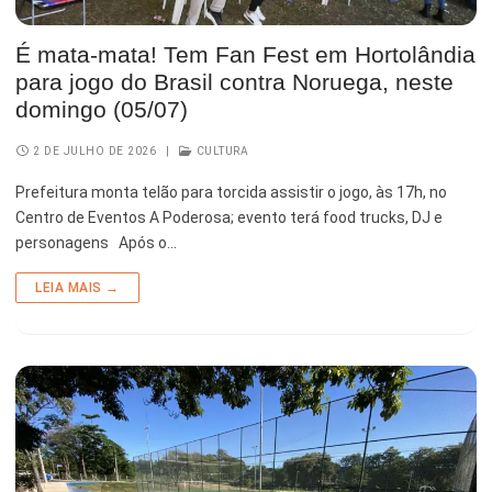
Esporte e Lazer
Notícias Anteriores a 2024
É mata-mata! Tem Fan Fest em Hortolândia
Finanças
para jogo do Brasil contra Noruega, neste
domingo (05/07)
Governo
2 DE JULHO DE 2026
|
CULTURA
Habitação
Prefeitura monta telão para torcida assistir o jogo, às 17h, no
Inclusão e Desenvolvimento Social
Centro de Eventos A Poderosa; evento terá food trucks, DJ e
personagens Após o…
Meio Ambiente, Desenvolvimento Sustentável e Assuntos
Climáticos
LEIA MAIS →
Mobilidade Urbana
Obras
Planejamento Urbano e Gestão Estratégica
Saúde
Segurança Pública