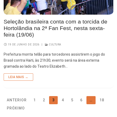
Seleção brasileira conta com a torcida de
Hortolândia na 2ª Fan Fest, nesta sexta-
feira (19/06)
19 DE JUNHO DE 2026
|
CULTURA
Prefeitura monta telão para torcedores assistirem o jogo do
Brasil contra Haiti, às 21h30; evento será na área externa
gramada ao lado do Teatro Elizabeth…
LEIA MAIS →
ANTERIOR
1
2
3
4
5
6
…
18
PRÓXIMO