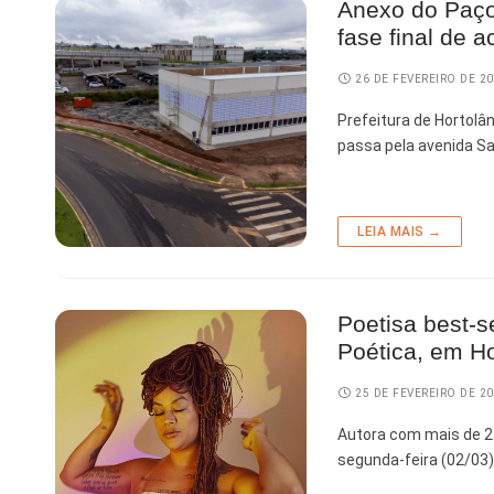
Anexo do Paço
fase final de 
Finanças
Governo
26 DE FEVEREIRO DE 2
Prefeitura de Hortolâ
Habitação
passa pela avenida Sa
Inclusão e
Meio Ambie
LEIA MAIS →
Mobilidade
Obras
Poetisa best-s
Planejamen
Poética, em Ho
Saúde
25 DE FEVEREIRO DE 2
Segurança
Autora com mais de 25
segunda-feira (02/03
Serviços 