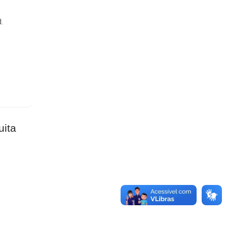
.
uita