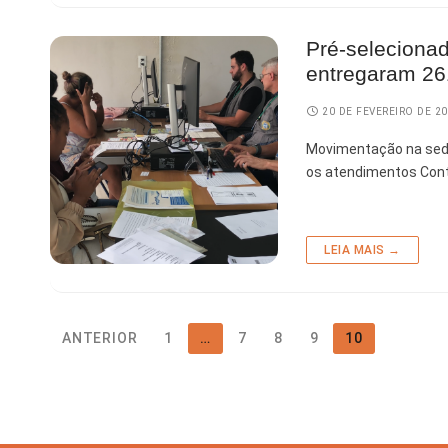
Pré-seleciona
entregaram 2
20 DE FEVEREIRO DE 2
Movimentação na sede
os atendimentos Cont
LEIA MAIS →
ANTERIOR
1
…
7
8
9
10