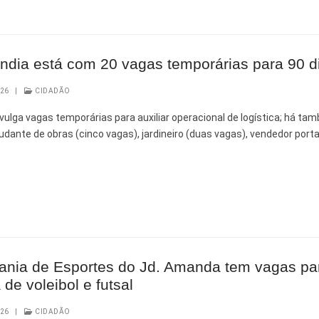
ndia está com 20 vagas temporárias para 90 d
026
|
CIDADÃO
ivulga vagas temporárias para auxiliar operacional de logística; há t
udante de obras (cinco vagas), jardineiro (duas vagas), vendedor port
ania de Esportes do Jd. Amanda tem vagas pa
a de voleibol e futsal
026
|
CIDADÃO