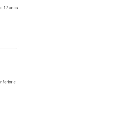
 e 17 anos
nferior e