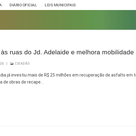
A
DIÁRIO OFICIAL
LEIS MUNICIPAIS
s ruas do Jd. Adelaide e melhora mobilidade 
A
IAS
026
|
CIDADÃO
ção e Gestão de Pessoal
DADE
ndia já investiu mais de R$ 25 milhões em recuperação de asfalto em 
a de obras de recape…
urídicos
SÃO E BANDEIRA
s do Município
mento Econômico, Trabalho, Turismo e Inovação
s
Ciência e Tecnologia
Úteis
Lazer
nteriores a 2024