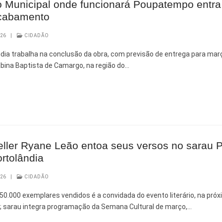
 Municipal onde funcionará Poupatempo entr
acabamento
026
|
CIDADÃO
ndia trabalha na conclusão da obra, com previsão de entrega para m
bina Baptista de Camargo, na região do…
 Desenvolvimento Social
nte, Desenvolvimento Sustentável e Assuntos Climáticos
 Urbana
eller Ryane Leão entoa seus versos no sarau 
to Urbano e Gestão Estratégica
rtolândia
026
|
CIDADÃO
 Pública
0.000 exemplares vendidos é a convidada do evento literário, na pró
); sarau integra programação da Semana Cultural de março,…
Urbanos