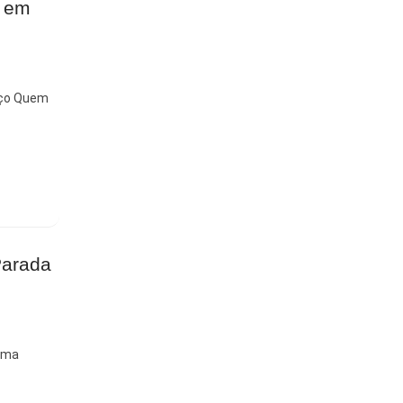
a em
arço Quem
Parada
xima