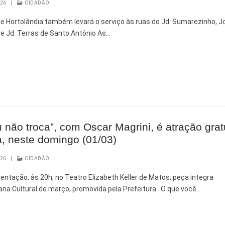
026
|
CIDADÃO
de Hortolândia também levará o serviço às ruas do Jd. Sumarezinho, Jd
 e Jd. Terras de Santo Antônio As…
 não troca”, com Oscar Magrini, é atração grat
, neste domingo (01/03)
026
|
CIDADÃO
entação, às 20h, no Teatro Elizabeth Keller de Matos; peça integra
a Cultural de março, promovida pela Prefeitura O que você…