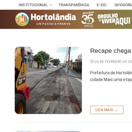
INSTITUCIONAL
TRANSPARÊNCIA
E-SIC
OUVIDORI
Recape chega à
INSTITUCIONAL
TRANSPARÊNCI
SECRETAR
26 DE FEVEREIRO DE 2
E-SIC
Administra
NOSSA CI
OUVIDORIA
Prefeitura de Hortolâ
cidade Mais uma etap
DIÁRIO OFICIAL
Assuntos J
HINO, BRA
LEIS MUNICIPAIS
Cultura
Autoridade
Desenvolvi
Download
LEIA MAIS →
Educação, 
Telefones 
Esporte e 
Notícias A