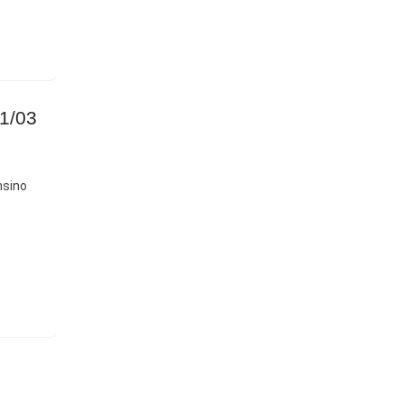
11/03
nsino