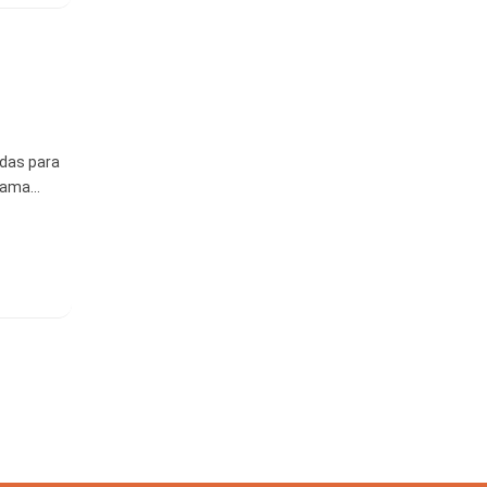
adas para
grama…