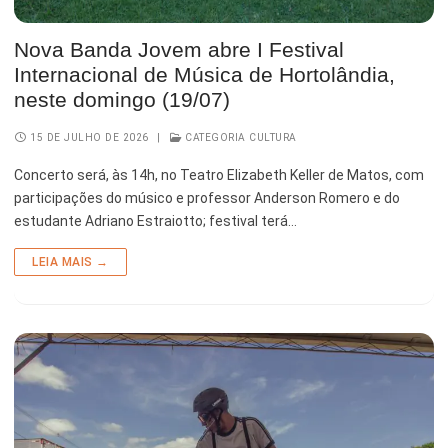
Esporte e Lazer
Notícias Anteriores a 2024
Nova Banda Jovem abre I Festival
Finanças
Internacional de Música de Hortolândia,
neste domingo (19/07)
Governo
15 DE JULHO DE 2026
|
CATEGORIA CULTURA
Habitação
Concerto será, às 14h, no Teatro Elizabeth Keller de Matos, com
Inclusão e Desenvolvimento Social
participações do músico e professor Anderson Romero e do
estudante Adriano Estraiotto; festival terá…
Meio Ambiente, Desenvolvimento Sustentável e Assuntos
Climáticos
LEIA MAIS →
Mobilidade Urbana
Obras
Planejamento Urbano e Gestão Estratégica
Saúde
Segurança Pública