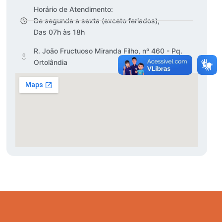
Horário de Atendimento:
De segunda a sexta (exceto feriados),
Das 07h às 18h
R. João Fructuoso Miranda Filho, nº 460 - Pq.
Ortolândia