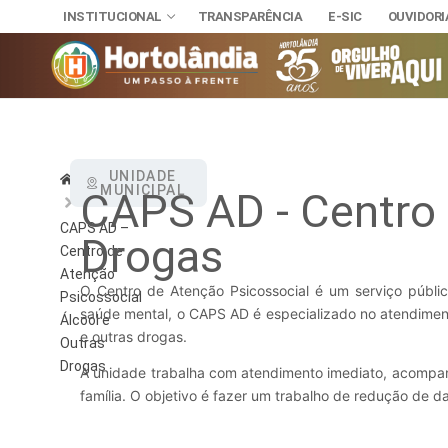
INSTITUCIONAL
TRANSPARÊNCIA
E-SIC
OUVIDORI
INSTITUCIONAL
UNIDADE
Home
MUNICIPAL
CAPS AD - Centro 
TRANSPARÊNCI
SECRETAR
E-SIC
CAPS AD –
Drogas
Administra
NOSSA CI
OUVIDORIA
Centro de
DIÁRIO OFICIAL
Atenção
Assuntos J
HINO, BRA
O Centro de Atenção Psicossocial é um serviço públ
LEIS MUNICIPAIS
Psicossocial
saúde mental, o CAPS AD é especializado no atendimen
Álcool e
Cultura
Autoridade
e outras drogas.
Outras
Desenvolvi
Download
Drogas
A unidade trabalha com atendimento imediato, acompanh
família. O objetivo é fazer um trabalho de redução de d
Educação, 
Telefones 
Esporte e 
Notícias A