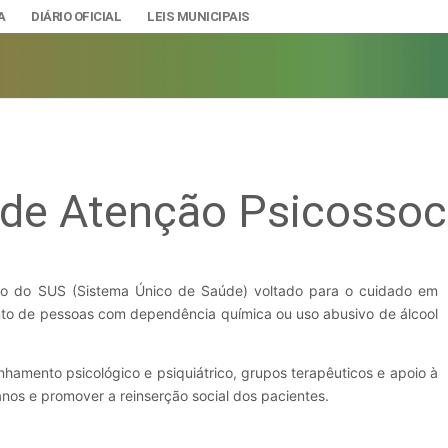
A
DIÁRIO OFICIAL
LEIS MUNICIPAIS
de Atenção Psicossoci
A
IAS
ção e Gestão de Pessoal
DADE
urídicos
SÃO E BANDEIRA
ico do SUS (Sistema Único de Saúde) voltado para o cuidado em
to de pessoas com dependência química ou uso abusivo de álcool
s do Município
mento Econômico, Trabalho, Turismo e Inovação
s
amento psicológico e psiquiátrico, grupos terapêuticos e apoio à
anos e promover a reinserção social dos pacientes.
Ciência e Tecnologia
Úteis
Lazer
nteriores a 2024