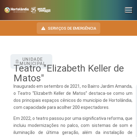
SERVIÇOS DE EMERGÊNCIA
UNIDADE
INSTITUCIONAL
MUNICIPAL
Teatro "Elizabeth Keller de
SECRETARIAS
Matos"
TRANSPARÊNCIA
Administração e Gestão de Pessoal
Inaugurado em setembro de 2021, no Bairro Jardim Amanda,
NOSSA CIDADE
E-SIC
o Teatro “Elizabeth Keller de Matos” destaca-se como um
Assuntos Jurídicos
HINO, BRASÃO E BANDEIRA
dos principais espaços cênicos do município de Hortolândia,
OUVIDORIA
com capacidade para acolher 200 espectadores.
Cultura
Autoridades do Município
DIÁRIO OFICIAL
Em 2022, o teatro passou por uma significativa reforma, que
Desenvolvimento Econômico, Trabalho, Turismo e Inovação
Downloads
incluiu modernizações no palco, com sistemas de som e
LEIS MUNICIPAIS
iluminação de última geração, além da instalação de
Educação, Ciência e Tecnologia
Telefones Úteis