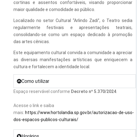
cortinas e assentos confortáveis, visando proporcionar
Esporte e Lazer
maior qualidade e comodidade ao público.
Notícias Anteriores a 2024
Localizado no setor Cultural “Arlindo Zadi”, o Teatro sedia
Finanças
regularmente festivais e apresentações teatrais,
Governo
consolidando-se como um espaço dedicado à promoção
das artes cênicas.
Habitação
Este equipamento cultural convida a comunidade a apreciar
Inclusão e Desenvolvimento Social
as diversas manifestações artísticas que enriquecem a
cultura e fortalecem a identidade local.
Meio Ambiente, Desenvolvimento Sustentável e Assuntos
Climáticos
Como utilizar
Mobilidade Urbana
Espaço reservável conforme
Decreto nº 5.370/2024
.
Obras
Acesse o link e saiba
mais:
https://www.hortolandia.sp.gov.br/autorizacao-de-uso-
Planejamento Urbano e Gestão Estratégica
dos-espacos-publicos-culturais/
Saúde
Horários
Segurança Pública