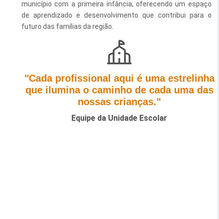
município com a primeira infância, oferecendo um espaço
Esporte e Lazer
de aprendizado e desenvolvimento que contribui para o
Notícias Anteriores a 2024
futuro das famílias da região.
Finanças
Governo
Habitação
"Cada profissional aqui é uma estrelinha
que ilumina o caminho de cada uma das
Inclusão e Desenvolvimento Social
nossas crianças."
Meio Ambiente, Desenvolvimento Sustentável e Assuntos
Equipe da Unidade Escolar
Climáticos
Mobilidade Urbana
Obras
Planejamento Urbano e Gestão Estratégica
Saúde
Segurança Pública