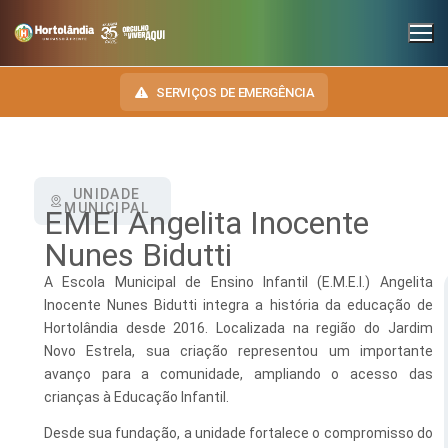
SERVIÇOS DE EMERGÊNCIA
UNIDADE
INSTITUCIONAL
MUNICIPAL
EMEI Angelita Inocente
SECRETARIAS
Nunes Bidutti
TRANSPARÊNCIA
Administração e Gestão de Pessoal
A Escola Municipal de Ensino Infantil (E.M.E.I.) Angelita
NOSSA CIDADE
E-SIC
Inocente Nunes Bidutti integra a história da educação de
Assuntos Jurídicos
HINO, BRASÃO E BANDEIRA
Hortolândia desde 2016. Localizada na região do Jardim
OUVIDORIA
Novo Estrela, sua criação representou um importante
Cultura
Autoridades do Município
avanço para a comunidade, ampliando o acesso das
DIÁRIO OFICIAL
crianças à Educação Infantil.
Desenvolvimento Econômico, Trabalho, Turismo e Inovação
Downloads
LEIS MUNICIPAIS
Desde sua fundação, a unidade fortalece o compromisso do
Educação, Ciência e Tecnologia
Telefones Úteis